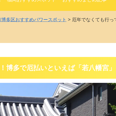
市博多区おすすめパワースポット
>
厄年でなくても行っ
！博多で厄払いといえば「若八幡宮」