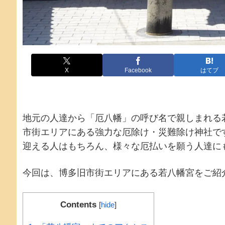
X
Facebook
はてブ
地元の人達から「厄八幡」の呼び名で親しまれる
市街エリアにある強力な厄除け・災難除け神社で
迎える人はもちろん、様々な厄払いを願う人達に
今回は、博多旧市街エリアにある若八幡宮をご紹
Contents
[
hide
]