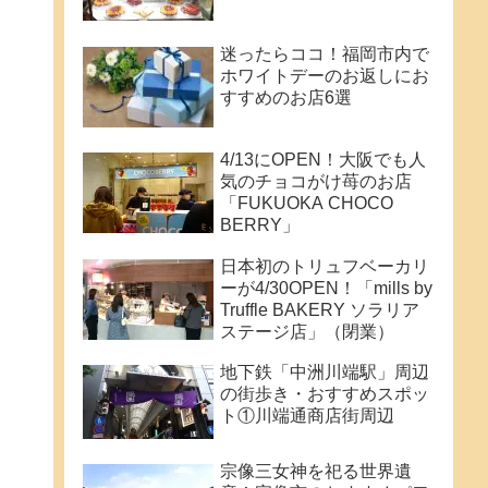
迷ったらココ！福岡市内で
ホワイトデーのお返しにお
すすめのお店6選
4/13にOPEN！大阪でも人
気のチョコがけ苺のお店
「FUKUOKA CHOCO
BERRY」
日本初のトリュフベーカリ
ーが4/30OPEN！「mills by
Truffle BAKERY ソラリア
ステージ店」（閉業）
地下鉄「中洲川端駅」周辺
の街歩き・おすすめスポッ
ト①川端通商店街周辺
宗像三女神を祀る世界遺