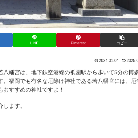
LINE
Pinterest
コピー
2024.01.04
2025.
若八幡宮は、地下鉄空港線の祇園駅から歩いて5分の博
す。福岡でも有名な厄除け神社である若八幡宮には、厄
もおすすめの神社ですよ！
介します。