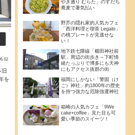
やき通り むらた」のすだち
蕎麦で暑気払い
野芥の隠れ家的人気カフェ
「西洋料理と喫茶 Legato」
の桃プレートが見逃せな
い！
地下鉄七隈線「櫛田神社前
駅」周辺の街歩き～下町情
05.02
緒たっぷりで博多にも天神
にもアクセス抜群の街
多旧
年を
福岡にしかない「警固（け
ご）神社」約1800年の歴史
を持つ強力な厄除強運神社
箱崎の人気カフェ「9We
cake+coffee」見た目も可
愛い季節のスイーツ！