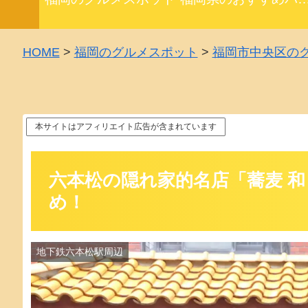
HOME
>
福岡のグルメスポット
>
福岡市中央区の
本サイトはアフィリエイト広告が含まれています
六本松の隠れ家的名店「蕎麦 
め！
地下鉄六本松駅周辺