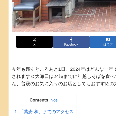
X
Facebook
はてブ
今年も残すところあと1日。2024年はどんな一
されます☺️大晦日は24時までに年越しそばを食
ん、普段のお気に入りのお店としてもおすすめの
Contents
[
hide
]
1.
「蕎麦 和」までのアクセス