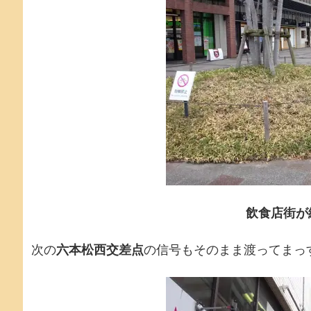
飲食店街が
次の
六本松西交差点
の信号もそのまま渡ってまっ