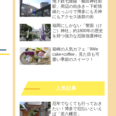
地下鉄七隈線「櫛田神社前
駅」周辺の街歩き～下町情
緒たっぷりで博多にも天神
にもアクセス抜群の街
福岡にしかない「警固（け
ご）神社」約1800年の歴史
を持つ強力な厄除強運神社
箱崎の人気カフェ「9We
cake+coffee」見た目も可
愛い季節のスイーツ！
人気記事
厄年でなくても行っておき
たい！博多で厄払いといえ
ば「若八幡宮」