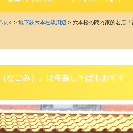
グルメ
>
地下鉄六本松駅周辺
>
六本松の隠れ家的名店「
和（なごみ）」は年越しそばもおすす