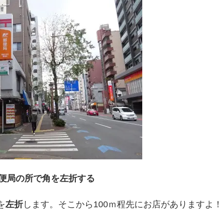
便局の所で角を左折する
を
左折
します。そこから100ｍ程先にお店がありますよ