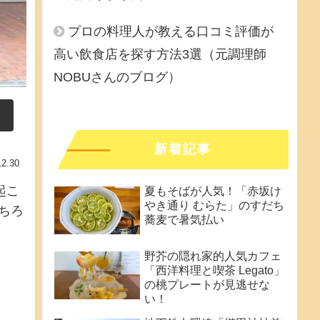
プロの料理人が教える口コミ評価が
高い飲食店を探す方法3選（元調理師
NOBUさんのブログ）
新着記事
12.30
起こ
夏もそばが人気！「赤坂け
やき通り むらた」のすだち
ちろ
蕎麦で暑気払い
野芥の隠れ家的人気カフェ
「西洋料理と喫茶 Legato」
の桃プレートが見逃せな
い！