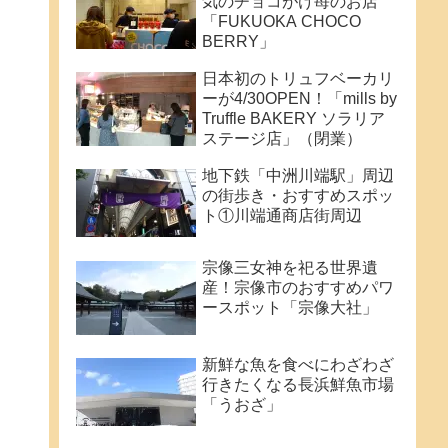
気のチョコがけ苺のお店
「FUKUOKA CHOCO
BERRY」
日本初のトリュフベーカリ
ーが4/30OPEN！「mills by
Truffle BAKERY ソラリア
ステージ店」（閉業）
地下鉄「中洲川端駅」周辺
の街歩き・おすすめスポッ
ト①川端通商店街周辺
宗像三女神を祀る世界遺
産！宗像市のおすすめパワ
ースポット「宗像大社」
新鮮な魚を食べにわざわざ
行きたくなる長浜鮮魚市場
「うおざ」