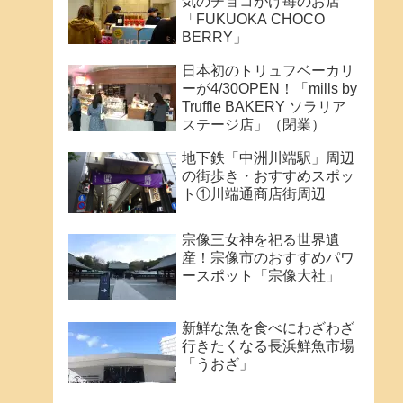
気のチョコがけ苺のお店
「FUKUOKA CHOCO
BERRY」
日本初のトリュフベーカリ
ーが4/30OPEN！「mills by
Truffle BAKERY ソラリア
ステージ店」（閉業）
地下鉄「中洲川端駅」周辺
の街歩き・おすすめスポッ
ト①川端通商店街周辺
宗像三女神を祀る世界遺
産！宗像市のおすすめパワ
ースポット「宗像大社」
新鮮な魚を食べにわざわざ
行きたくなる長浜鮮魚市場
「うおざ」