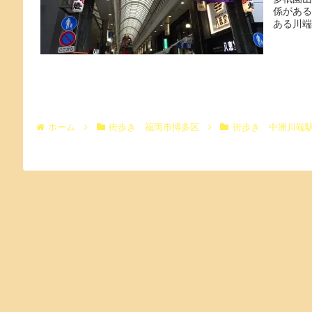
係がある
ある川端
紹介しま
ホーム
街歩き 福岡市博多区
街歩き 中洲川端