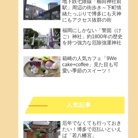
地下鉄七隈線「櫛田神社前
駅」周辺の街歩き～下町情
緒たっぷりで博多にも天神
にもアクセス抜群の街
福岡にしかない「警固（け
ご）神社」約1800年の歴史
を持つ強力な厄除強運神社
箱崎の人気カフェ「9We
cake+coffee」見た目も可
愛い季節のスイーツ！
人気記事
厄年でなくても行っておき
たい！博多で厄払いといえ
ば「若八幡宮」