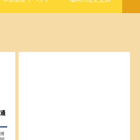
通
博
関