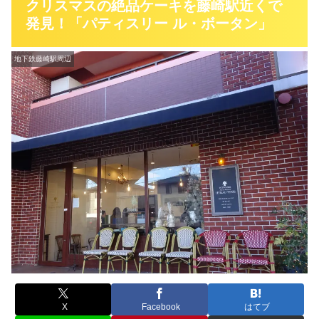
クリスマスの絶品ケーキを藤崎駅近くで
発見！「パティスリー ル・ボータン」
地下鉄藤崎駅周辺
X
Facebook
はてブ