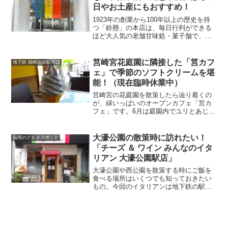
日やお土産にもおすすめ！
1923年の創業から100年以上の歴史を持
つ「鈴懸」の本店は、毎日行列ができる
ほど大人気の老舗甘味処・菓子舗で、も
はや福岡を代表する和菓子店といっても
過言ではありません。老若男女を問わず
幅広いファンを持つ「鈴懸本店」は、母
筥崎宮花庭園に隣接した「筥カフ
地下鉄 箱崎宮前駅周辺
の日のギフトやお土産にもイチオシ！今
ェ」で季節のソフトクリームを堪
回は、そんな「鈴懸本店」をご紹介しま
能！（現在臨時休業中）
す。
筥崎宮の花庭園を散策したら辿り着くの
が、緑いっぱいのオープンカフェ「筥カ
フェ」です。6月は庭園内でユリとあじさ
いを楽しむことができ、紫色のソフトク
リーム「あじさいソフト」が人気！ご飯
もののカフェメニューのほか、季節毎に
大濠公園の散策時に訪れたい！
福岡のグルメスポット
出るソフトクリームも必見です。今回は
「チーズ ＆ ワイン みんなのイタ
そんな「筥カフェ」をご紹介します！
リアン 大濠公園駅店」
大濠公園や西公園を散策する時にご飯を
食べる場所はいくつでも知っておきたい
もの。今回のイタリアンは地下鉄の駅か
らも近く、チーズフォンデュやミートパ
イが人気で、「カゴメナポリタンスタジ
アム 日本一決定戦」で受賞歴もある隠れ
家的名店です。そんな「チーズ ＆ ワイン
みんなのイタリアン 大濠公園駅店」をグ