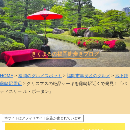
きくまるの福岡街歩きブログ
HOME
>
福岡のグルメスポット
>
福岡市早良区のグルメ
>
地下鉄
藤崎駅周辺
>
クリスマスの絶品ケーキを藤崎駅近くで発見！「パ
ティスリー ル・ボータン」
本サイトはアフィリエイト広告が含まれています