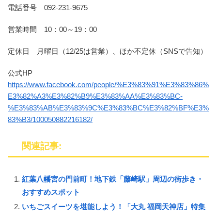
電話番号 092-231-9675
営業時間 10：00～19：00
定休日 月曜日（12/25は営業）、ほか不定休（SNSで告知）
公式HP
https://www.facebook.com/people/%E3%83%91%E3%83%86%
E3%82%A3%E3%82%B9%E3%83%AA%E3%83%BC-
%E3%83%AB%E3%83%9C%E3%83%BC%E3%82%BF%E3%
83%B3/100050882216182/
関連記事:
紅葉八幡宮の門前町！地下鉄「藤崎駅」周辺の街歩き・
おすすめスポット
いちごスイーツを堪能しよう！「大丸 福岡天神店」特集