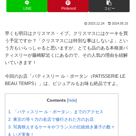
LINE
Pinterest
コピー
2023.12.24
2024.05.15
早くも明日はクリスマス・イブ。クリスマスにはケーキを買
う予定ですか？「クリスマスには特別な事はしないよ」とい
う方もいらっしゃると思いますが、とても品のある本格派パ
ティスリーが藤崎駅近くにあるので、その人気の理由を紐解
いていきます！
今回のお店「パティスリー ル・ボータン（PATISSERIE LE
BEAU TEMPS）」は、ビジュアルもお味も絶品ですよ。
Contents
[
hide
]
1.
「パティスリー ル・ボータン」までのアクセス
2.
東京の等々力の名店で修行された方のお店
3.
写真映えするケーキやフランスの伝統焼き菓子の数々
4.
いざ実食！