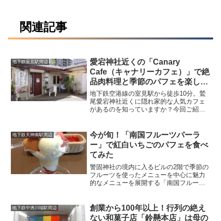
関連記事
愛宕神社近くの「Canary
地下鉄室見駅周辺
Cafe（キャナリーカフェ）」で絶
品肉料理と季節のパフェを楽しも
う！
地下鉄空港線の室見駅から徒歩10分。鷲
尾愛宕神社近くに隠れ家的な人気カフェ
があるのを知っていますか？今回ご紹介
する「Canary Cafe（キャナリーカフ
ェ）」は、黒毛和牛ハンバーグと季節の
パフェが人気の隠れ家的名店。20年以上
今が旬！「南国フルーツパーラ
地下鉄天神南駅周辺
愛されてきたのには納得の理由がありま
ー」で紅白いちごのパフェを食べ
す。では今回も、アタリのお店をしっか
てみた
りレポしますよ！
警固神社の境内に入るビルの2階で季節の
フルーツを使ったメニューを中心に魅力
的なメニューを展開する「南国フルーツ
パーラー」。 以前一度ご紹介しました
が、今回は、今が旬のいちごを追ってみ
ましたよ♪紅白両方楽しめるパフェに注目
創業から100年以上！行列の絶え
地下鉄中洲川端駅周辺
してみてくださいね!
ない和菓子店「鈴懸本店」は母の