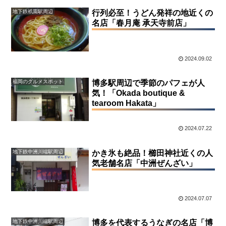
地下鉄祇園駅周辺
行列必至！うどん発祥の地近くの
名店「春月庵 承天寺前店」
2024.09.02
福岡のグルメスポット
博多駅周辺で季節のパフェが人
気！「Okada boutique &
tearoom Hakata」
2024.07.22
地下鉄中洲川端駅周辺
かき氷も絶品！櫛田神社近くの人
気老舗名店「中洲ぜんざい」
2024.07.07
地下鉄中洲川端駅周辺
博多を代表するうなぎの名店「博