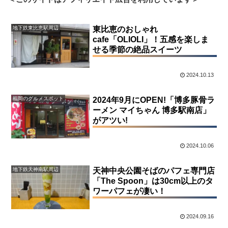
地下鉄東比恵駅周辺
東比恵のおしゃれ
cafe「OLIOLI」！五感を楽しま
せる季節の絶品スイーツ
2024.10.13
福岡のグルメスポット
2024年9月にOPEN!「博多豚骨ラ
ーメン マイちゃん 博多駅南店」
がアツい!
2024.10.06
地下鉄天神南駅周辺
天神中央公園そばのパフェ専門店
「The Spoon」は30cm以上のタ
ワーパフェが凄い！
2024.09.16