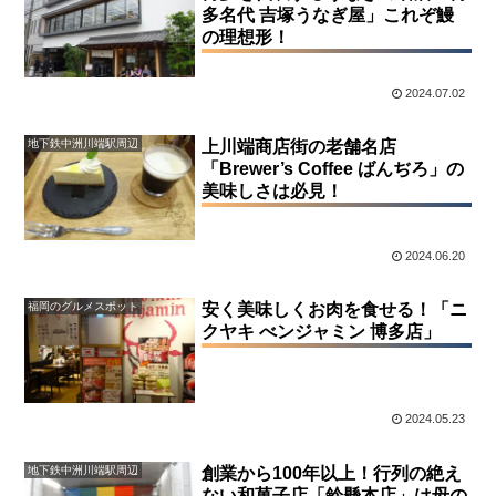
多名代 吉塚うなぎ屋」これぞ鰻
の理想形！
2024.07.02
地下鉄中洲川端駅周辺
上川端商店街の老舗名店
「Brewer’s Coffee ばんぢろ」の
美味しさは必見！
2024.06.20
福岡のグルメスポット
安く美味しくお肉を食せる！「ニ
クヤキ べンジャミン 博多店」
2024.05.23
地下鉄中洲川端駅周辺
創業から100年以上！行列の絶え
ない和菓子店「鈴懸本店」は母の