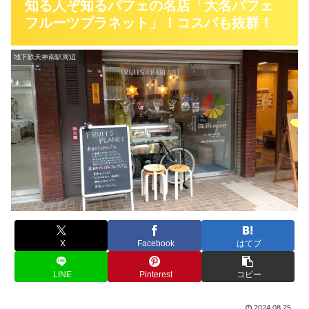
知る人ぞ知るパフェの名店「大名パフェ
フルーツプラネット」！コスパも抜群！
地下鉄天神南駅周辺
X
Facebook
はてブ
LINE
Pinterest
コピー
2024.08.25