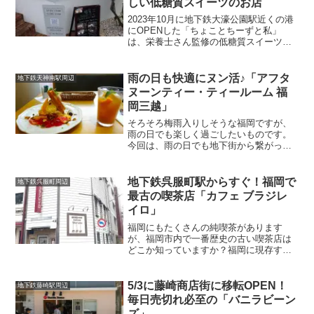
しい低糖質スイーツのお店
2023年10月に地下鉄大濠公園駅近くの港
にOPENした「ちょことちーずと私」
は、栄養士さん監修の低糖質スイーツ専
門店です。天神にある人気カフェ「ぎる
ふりかふぇ」の姉妹店というこちらのお
店。魅力的なカフェメニューをいただき
雨の日も快適にヌン活♪「アフタ
地下鉄天神南駅周辺
に港まで行ってきました！
ヌーンティー・ティールーム 福
岡三越」
そろそろ梅雨入りしそうな福岡ですが、
雨の日でも楽しく過ごしたいものです。
今回は、雨の日でも地下街から繋がって
いて雨に濡れず、開放感があって雰囲気
バツグンの「アフタヌーンティー・ティ
ールーム 福岡三越」のご紹介！老若男女
地下鉄呉服町駅からすぐ！福岡で
地下鉄呉服町周辺
問わず、たくさんの人で賑わう人気店で
最古の喫茶店「カフェ ブラジレ
す。季節毎に変わる期間限定メニューも
イロ」
毎回ワクワクしますよ！
福岡にもたくさんの純喫茶があります
が、福岡市内で一番歴史の古い喫茶店は
どこか知っていますか？福岡に現存する
最も古い喫茶店は、博多区店屋町にある
1934（昭和9）年創業の「カフェ ブラジ
レイロ」です。今回は、自家焙煎のコー
5/3に藤崎商店街に移転OPEN！
地下鉄藤崎駅周辺
ヒーと手作りの洋食やスイーツが大人気
毎日売切れ必至の「バニラビーン
の名店「カフェ ブラジレイロ」をご紹介
ズ」