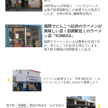
します！
1997年から27年続く「バニラビーンズ」
は地下鉄西新駅近くの祖原でも人気店で
したが、今年の5/3に藤崎商店街の
「TRIAL GO 藤崎駅前店」隣に移転
OPEN！こちらでも毎日行列ができる程
で、人気商品のシュークリームとプリン
福岡でとんこつ以外のラーメンが
地下鉄別府駅周辺
は福岡市内でもTOP3に入る位の絶品ぶり
美味しい店！別府駅近くのラーメ
です。今回は、そんな「バニラビーン
ン店「KOMUGI」
ズ」をご紹介します！
福岡でラーメンといえば豚骨が主流です
が、非とんこつのお店も増えています。
地下鉄七隈線の別府駅近くにある
「KOMUGI」は、鶏と煮干しの出汁で作
る「トリニボ」やマゼソバが看板メニュ
ーの人気ラーメン店です。今回は、そん
な非とんこつ系ラーメン店の
「KOMUGI」をご紹介します！
マリゾンの絶景カフェ「THE BEACH」！オ
ーシャンビューを楽しみながら食事しよう
地下鉄「祇園駅」周辺の街歩き・おすすめス