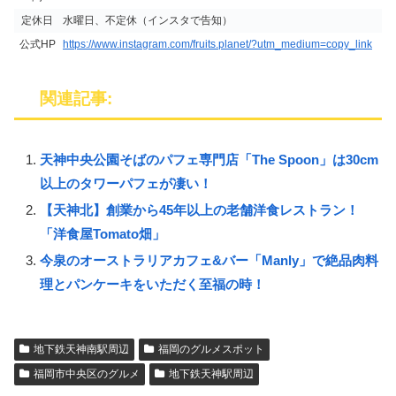
定休日
水曜日、不定休（インスタで告知）
公式HP
https://www.instagram.com/fruits.planet/?utm_medium=copy_link
関連記事:
天神中央公園そばのパフェ専門店「The Spoon」は30cm
以上のタワーパフェが凄い！
【天神北】創業から45年以上の老舗洋食レストラン！
「洋食屋Tomato畑」
今泉のオーストラリアカフェ&バー「Manly」で絶品肉料
理とパンケーキをいただく至福の時！
地下鉄天神南駅周辺
福岡のグルメスポット
福岡市中央区のグルメ
地下鉄天神駅周辺