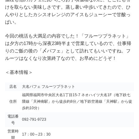
けを取らない美味しさです。蒸し暑い中歩いてきたので、ひ
んやりとしたカシスオレンジのアイスもジューシーで甘酸っ
ぱい。
今回の桃活も大満足の内容でした！「フルーツプラネット」
は夕方の17時から深夜23時半まで営業しているので、仕事帰
りのご飯の後の「〆パフェ」として訪れてもいいですね。フ
ルーツはなくなり次第終了なので、お早めにどうぞ！
＜基本情報＞
店名
大名パフェ フルーツプラネット
福岡県福岡市中央区大名1丁目15-7 ネオハイツ大名1F（地下鉄七
住所
隈線「天神南駅」から徒歩約8分／地下鉄空港線「天神駅」から徒
歩約10分）
電話番
092-791-9723
号
営業時
17：00～23：30
間