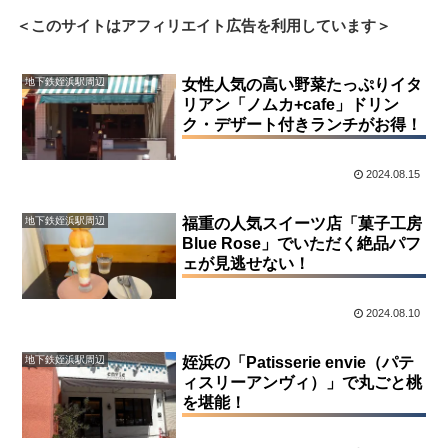
＜このサイトはアフィリエイト広告を利用しています＞
地下鉄姪浜駅周辺
女性人気の高い野菜たっぷりイタ
リアン「ノムカ+cafe」ドリン
ク・デザート付きランチがお得！
2024.08.15
地下鉄姪浜駅周辺
福重の人気スイーツ店「菓子工房
Blue Rose」でいただく絶品パフ
ェが見逃せない！
2024.08.10
地下鉄姪浜駅周辺
姪浜の「Patisserie envie（パテ
ィスリーアンヴィ）」で丸ごと桃
を堪能！